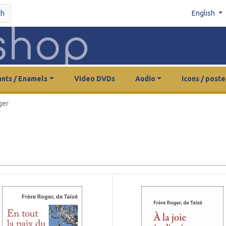
ch
English
nts / Enamels
Video DVDs
Audio
Icons / poste
ger