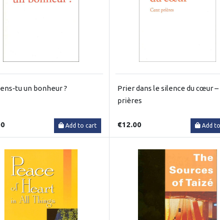
ens-tu un bonheur ?
Prier dans le silence du cœur –
prières
00
€12.00
Add to cart
Add to