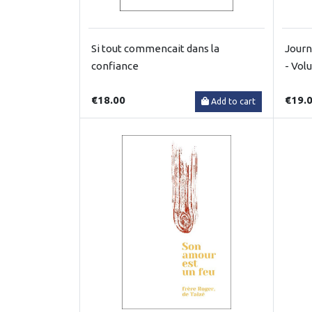
Si tout commencait dans la
Journ
confiance
- Vol
€18.00
€19.
Add to cart