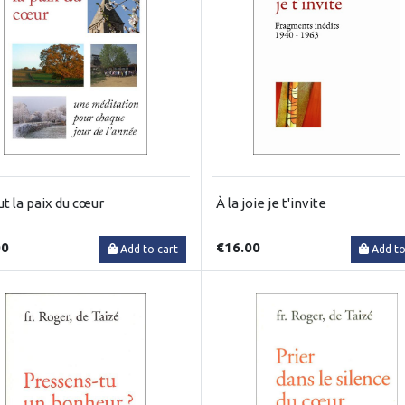
ut la paix du cœur
À la joie je t'invite
00
€16.00
Add to cart
Add to