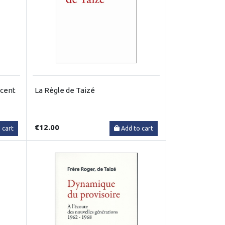
 cent
La Règle de Taizé
€12.00
 cart
Add to cart