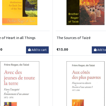
 of Heart in all Things
The Sources of Taizé
00
€15.00
Add to cart
Add to