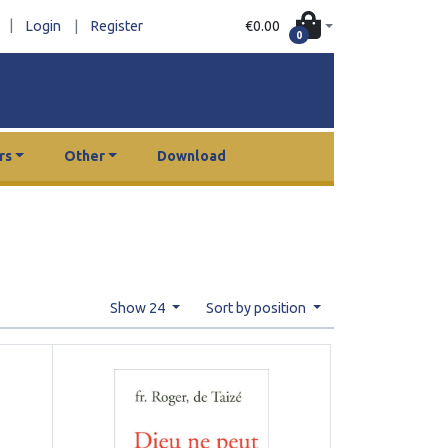
|
€0.00
Login
|
Register
0
rs
Other
Download
Show 24
Sort by position