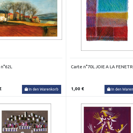
 n°62L
Carte n°70L JOIE A LA FENET
€
1,00 €
In den Warenkorb
In den Ware