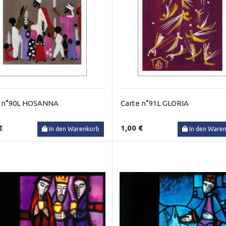
e n°90L HOSANNA
Carte n°91L GLORIA
€
1,00 €
In den Warenkorb
In den Ware