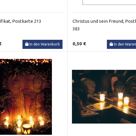
fikat, Postkarte 213
Christus und sein Freund, Post
383
€
0,50 €
In den Warenkorb
In den Ware