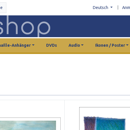
|
he
Deutsch
Anm
aille-Anhänger
DVDs
Audio
Ikonen / Poster