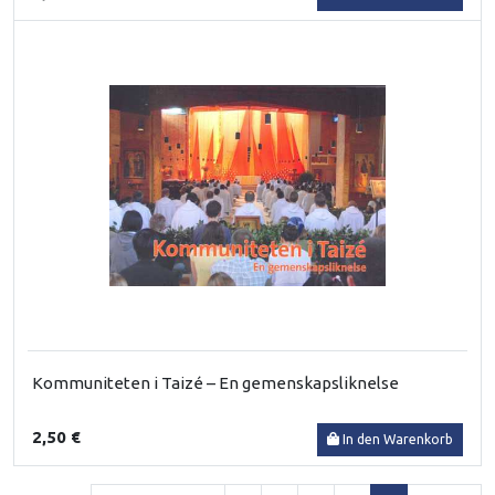
Kommuniteten i Taizé – En gemenskapsliknelse
2,50 €
In den Warenkorb