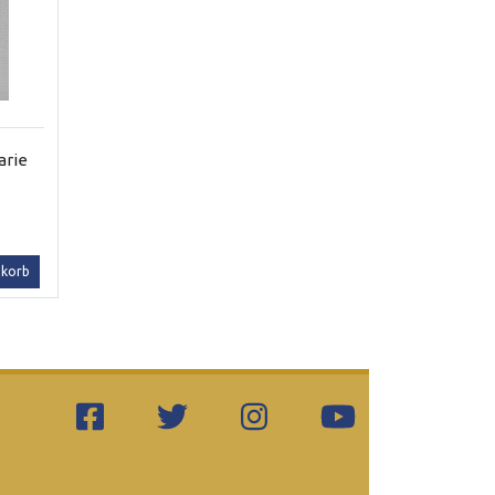
arie
nkorb