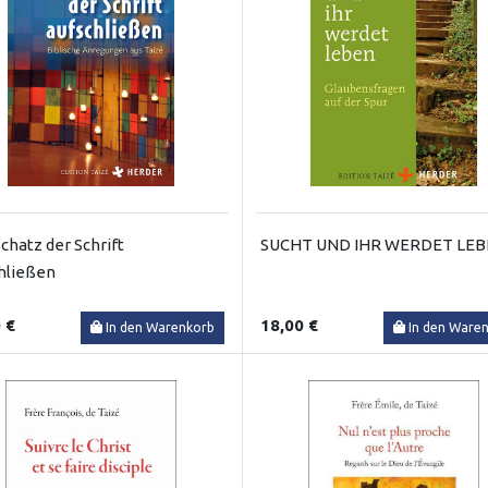
chatz der Schrift
SUCHT UND IHR WERDET LE
hließen
 €
18,00 €
In den Warenkorb
In den Ware