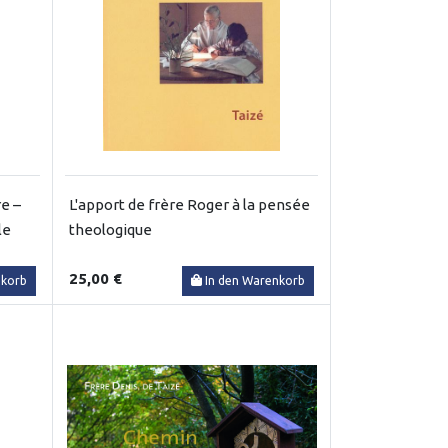
re –
L'apport de frère Roger à la pensée
le
theologique
25,00 €
nkorb
In den Warenkorb