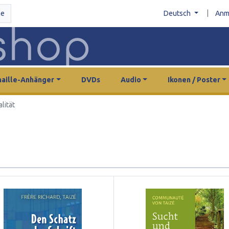
|
he
Deutsch
Anm
aille-Anhänger
DVDs
Audio
Ikonen / Poster
alität