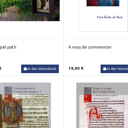
pel path
À vous de commencer
€
19,00 €
In den Warenkorb
In den Ware