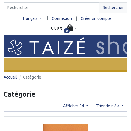
Rechercher
|
français
Connexion
|
Créer un compte
0,00 €
0
Accueil
Catégorie
Catégorie
Afficher 24
Trier de z à a