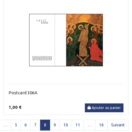
Postcard 306A
1,00 €
Ajouter au panier
(current)
…
5
6
7
8
9
10
11
…
16
Suivant