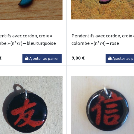
ntifs avec cordon, croix «
Pendentifs avec cordon, croix 
be » (n°73) – bleu turquoise
colombe » (n°74) – rose
€
9,00 €
Ajouter au panier
Ajouter au p