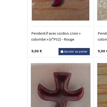
Pendentif avec cordon, croix «
Pende
colombe » (n°P32) - Rouge
colom
9,00 €
9,00 
Ajouter au panier