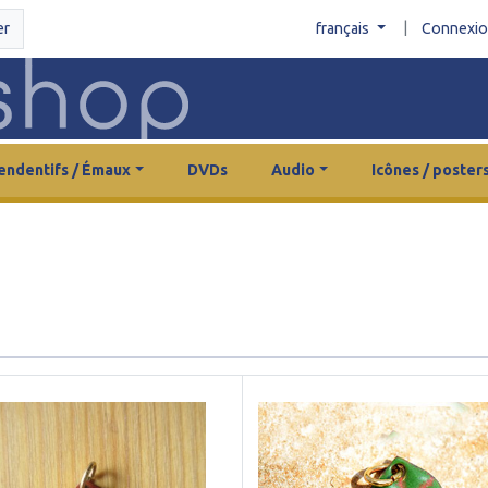
|
er
français
Connexi
endentifs / Émaux
DVDs
Audio
Icônes / poster