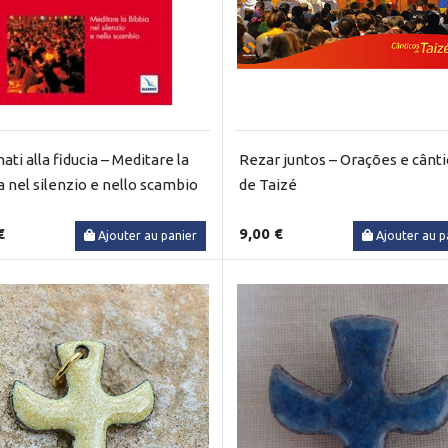
ati alla fiducia – Meditare la
Rezar juntos – Orações e cânt
a nel silenzio e nello scambio
de Taizé
€
9,00 €
Ajouter au panier
Ajouter au p