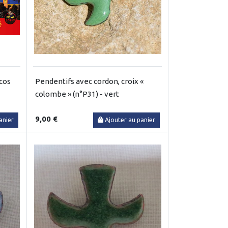
icos
Pendentifs avec cordon, croix «
colombe » (n°P31) - vert
9,00 €
anier
Ajouter au panier