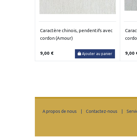
Caractère chinois, pendentifs avec
Carac
cordon (Amour)
cordo
9,00 €
9,00 
Ajouter au panier
A propos de nous
|
Contactez-nous
|
Servi