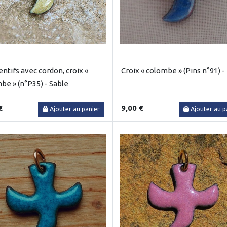
ntifs avec cordon, croix «
Croix « colombe » (Pins n°91) -
be » (n°P35) - Sable
€
9,00 €
Ajouter au panier
Ajouter au p