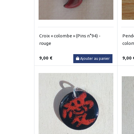
Croix « colombe » (Pins n°94) -
Pende
rouge
colom
9,00 €
9,00 
Ajouter au panier