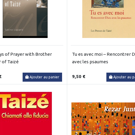
ys of Prayer with Brother
Tu es avec moi – Rencontrer D
 of Taizé
avec les psaumes
€
9,50 €
Ajouter au panier
Ajouter au p