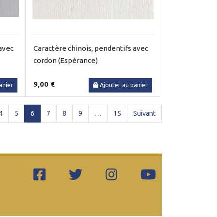
 avec
Caractère chinois, pendentifs avec
cordon (Espérance)
9,00 €
anier
Ajouter au panier
(current)
4
5
6
7
8
9
…
15
Suivant