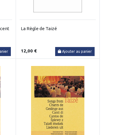
 cent
La Règle de Taizé
12,00 €
anier
Ajouter au panier