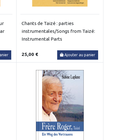
ur
Chants de Taizé : parties
tar
instrumentales/Songs from Taizé:
Instrumental Parts
25,00 €
anier
Ajouter au panier