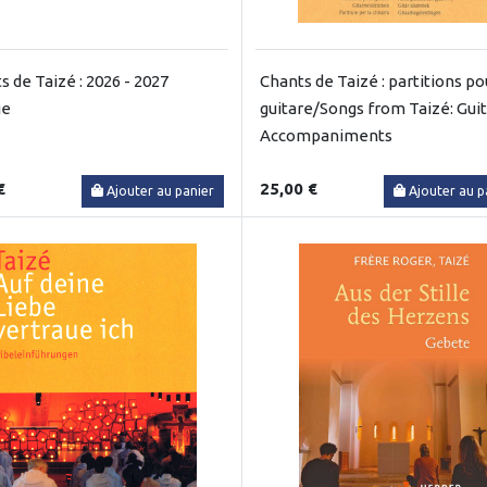
s de Taizé : 2026 - 2027
Chants de Taizé : partitions po
ge
guitare/Songs from Taizé: Gui
Accompaniments
€
25,00 €
Ajouter au panier
Ajouter au p