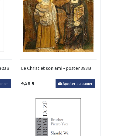
 303B
Le Christ et son ami - poster 383B
4,50 €
anier
Ajouter au panier