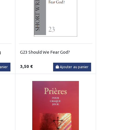
g
G23 Should We Fear God?
3,50 €
anier
Ajouter au panier