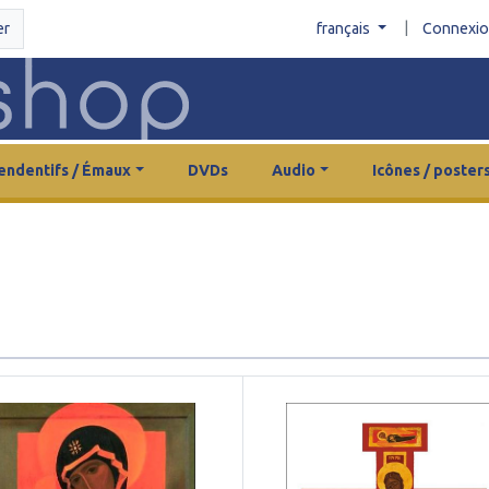
|
er
français
Connexi
endentifs / Émaux
DVDs
Audio
Icônes / poster