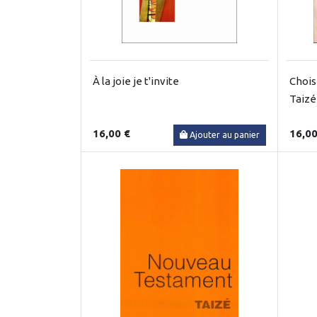
À la joie je t'invite
Chois
Taizé
16,00 €
16,00
Ajouter au panier