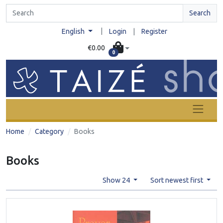
Search
|
English
Login
|
Register
€0.00
0
Home
Category
Books
Books
Show 24
Sort newest first