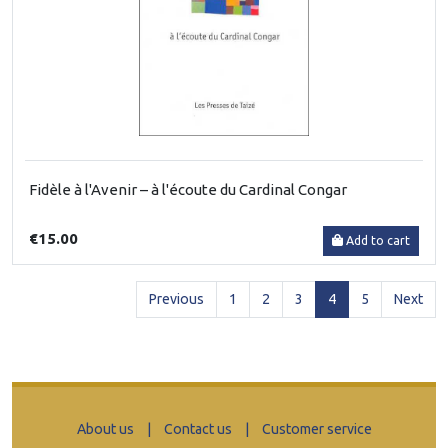
Fidèle à l'Avenir – à l'écoute du Cardinal Congar
€15.00
Add to cart
(current)
Previous
1
2
3
4
5
Next
About us
|
Contact us
|
Customer service