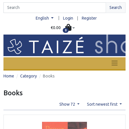
Search
|
English
Login
|
Register
€0.00
0
Home
Category
Books
Books
Show 72
Sort newest first