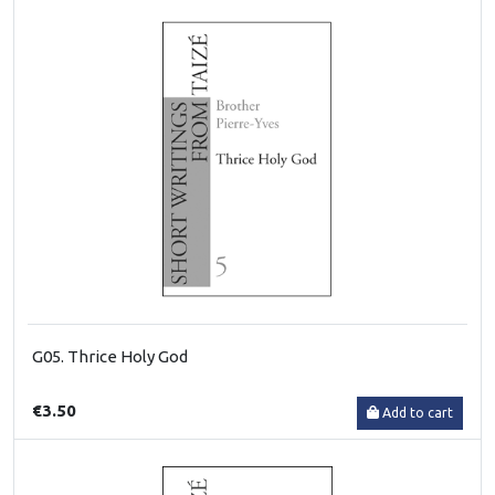
G05. Thrice Holy God
€3.50
Add to cart