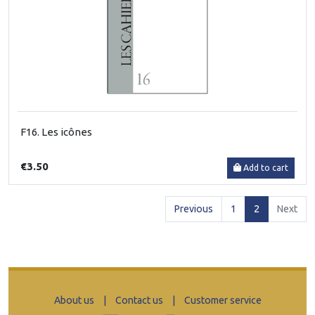
F16. Les icônes
€3.50
Add to cart
(current)
Previous
1
2
Next
About us
|
Contact us
|
Customer service