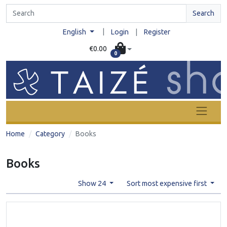
Search
|
English
Login
|
Register
€0.00
0
Home
Category
Books
Books
Show 24
Sort most expensive first