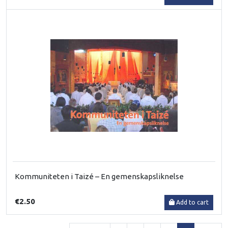
Kommuniteten i Taizé – En gemenskapsliknelse
€2.50
Add to cart