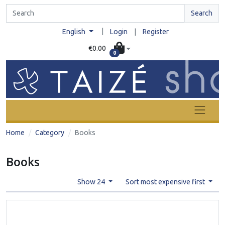
Search
|
English
Login
|
Register
€0.00
0
Home
Category
Books
Books
Show 24
Sort most expensive first