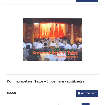
Kommuniteten i Taizé – En gemenskapsliknelse
€2.50
Add to cart