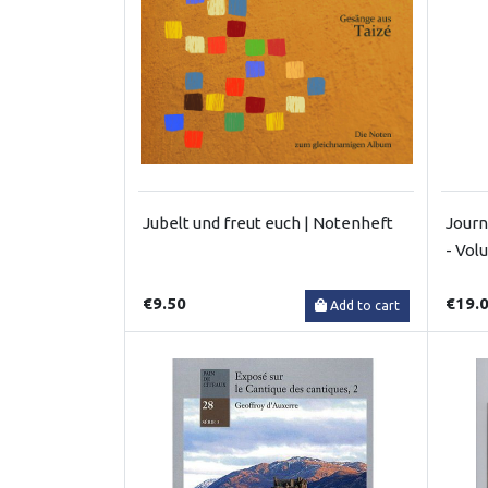
Jubelt und freut euch | Notenheft
Journ
- Vol
€9.50
€19.
Add to cart