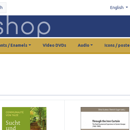
ch
English
nts / Enamels
Video DVDs
Audio
Icons / poste