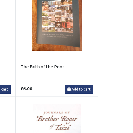
The Faith of the Poor
€6.00
 cart
Add to cart