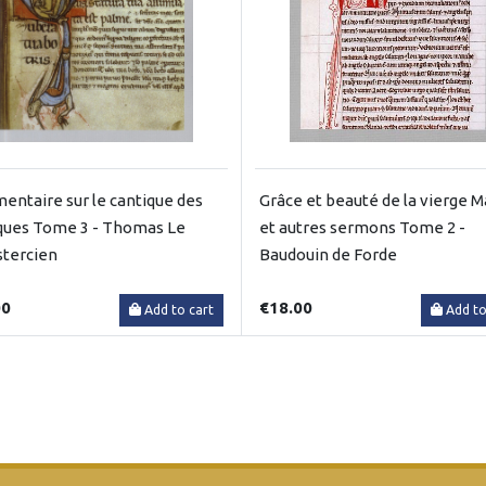
ntaire sur le cantique des
Grâce et beauté de la vierge M
ques Tome 3 - Thomas Le
et autres sermons Tome 2 -
stercien
Baudouin de Forde
00
€18.00
Add to cart
Add to