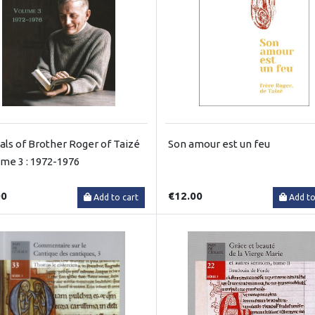
als of Brother Roger of Taizé
Son amour est un feu
ume 3 : 1972-1976
00
€12.00
Add to cart
Add to