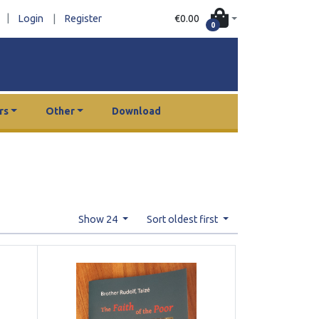
|
€0.00
Login
|
Register
0
rs
Other
Download
Show 24
Sort oldest first