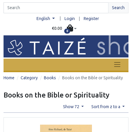
Search
|
English
Login
|
Register
€0.00
0
Home
Category
Books
Books on the Bible or Spirituality
Books on the Bible or Spirituality
Show 72
Sort from z to a