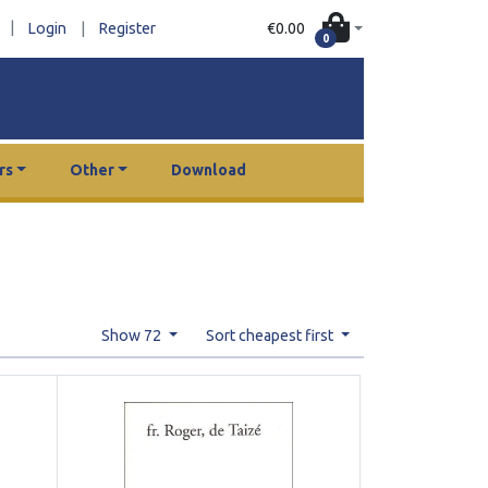
|
€0.00
Login
|
Register
0
rs
Other
Download
Show 72
Sort cheapest first