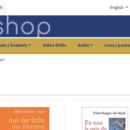
ch
English
nts / Enamels
Video DVDs
Audio
Icons / poste
ger