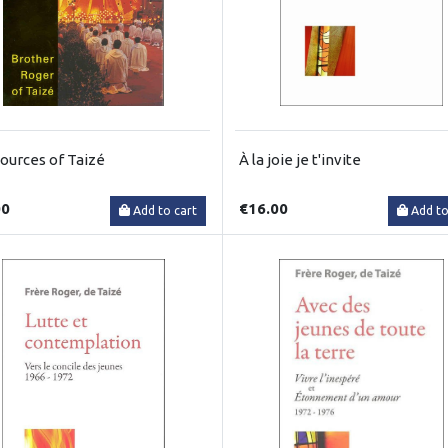
ources of Taizé
À la joie je t'invite
00
€16.00
Add to cart
Add to