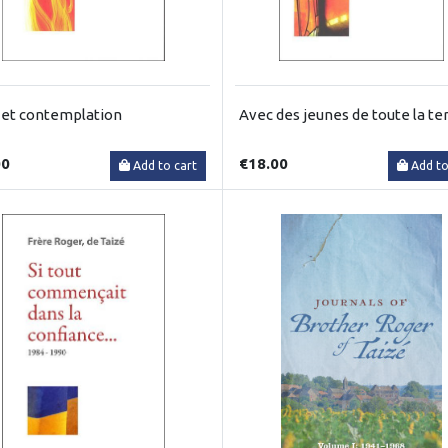
 et contemplation
Avec des jeunes de toute la te
00
€18.00
Add to cart
Add to