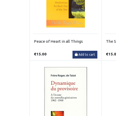
Peace of Heart in all Things
The S
€15.00
€15.
Add to cart