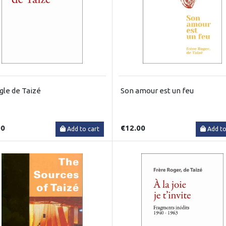
gle de Taizé
Son amour est un feu
00
€12.00
Add to cart
Add to