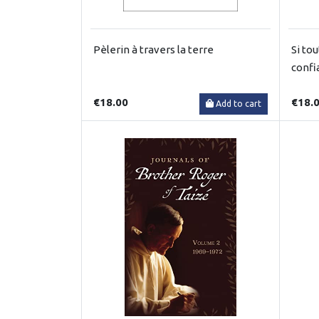
Pèlerin à travers la terre
Si to
confi
€18.00
€18.
Add to cart