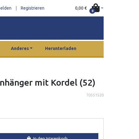
0,00 €
elden
|
Registrieren
0
Anderes
Herunterladen
anhänger mit Kordel (52)
70551520
In den Warenkorb