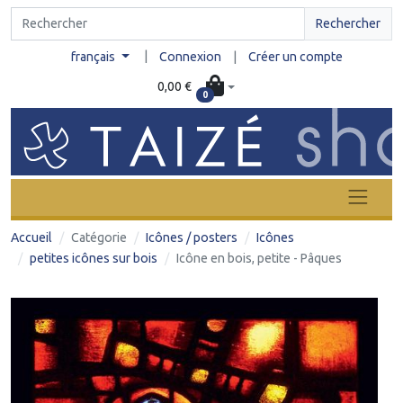
Rechercher
|
français
Connexion
|
Créer un compte
0,00 €
0
Accueil
Catégorie
Icônes / posters
Icônes
petites icônes sur bois
Icône en bois, petite - Pâques