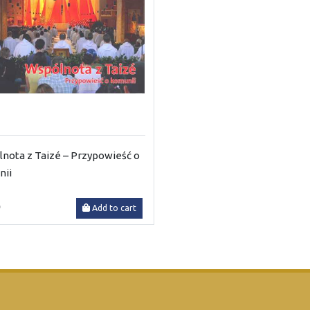
nota z Taizé – Przypowieść o
nii
0
Add to cart