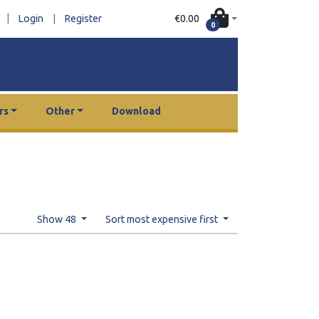
|
€0.00
Login
|
Register
0
rs
Other
Download
Show 48
Sort most expensive first