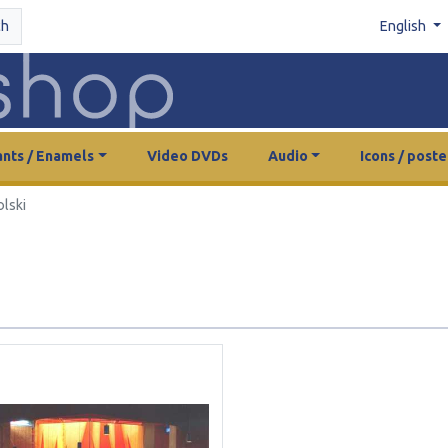
ch
English
nts / Enamels
Video DVDs
Audio
Icons / poste
olski