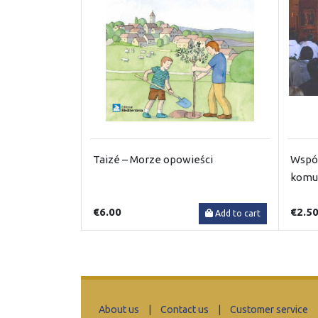
Taizé – Morze opowieści
Wspól
komu
€6.00
€2.5
Add to cart
About us
|
Contact us
|
Customer service