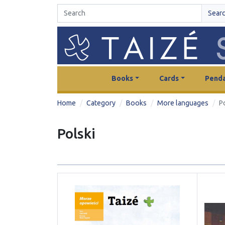
Sear
Books
Cards
Penda
Home
Category
Books
More languages
P
Polski