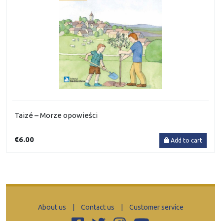
Taizé – Morze opowieści
€6.00
Add to cart
About us
|
Contact us
|
Customer service