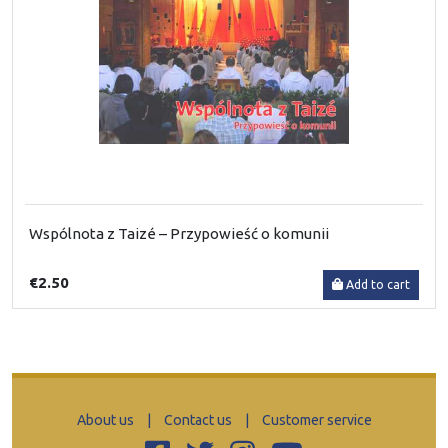
Wspólnota z Taizé – Przypowieść o komunii
€2.50
Add to cart
About us
|
Contact us
|
Customer service