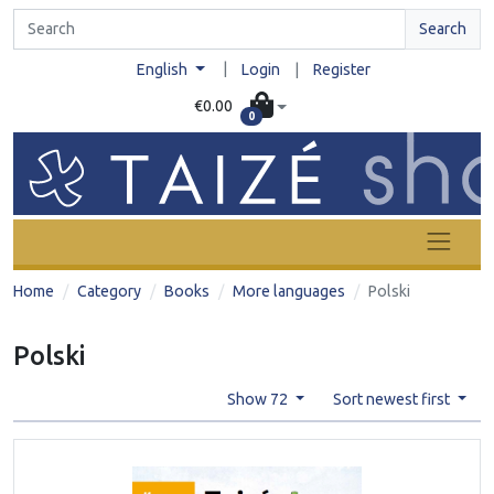
Search
|
English
Login
|
Register
€0.00
0
Home
Category
Books
More languages
Polski
Polski
Show 72
Sort newest first