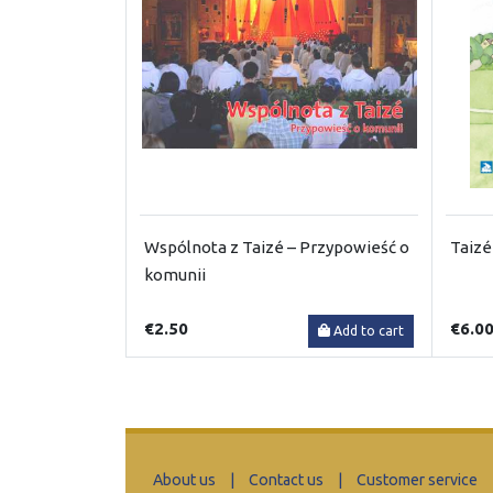
Wspólnota z Taizé – Przypowieść o
Taizé
komunii
€2.50
€6.0
Add to cart
About us
|
Contact us
|
Customer service