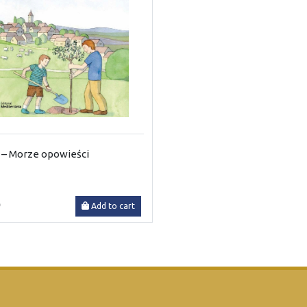
 – Morze opowieści
0
Add to cart