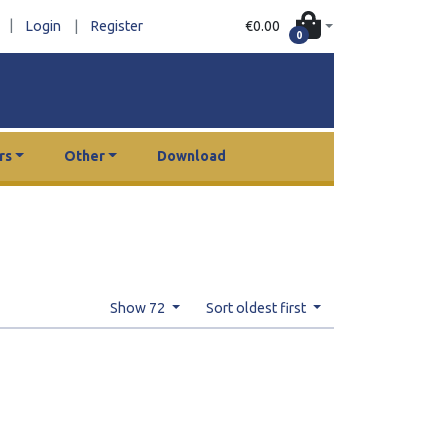
|
€0.00
Login
|
Register
0
rs
Other
Download
Show 72
Sort oldest first