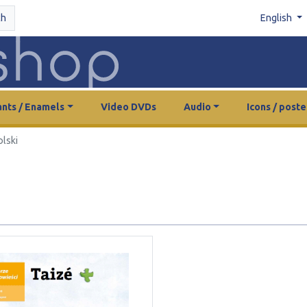
ch
English
nts / Enamels
Video DVDs
Audio
Icons / poste
olski