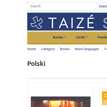
Sear
Books
Cards
Penda
Home
Category
Books
More languages
P
Polski