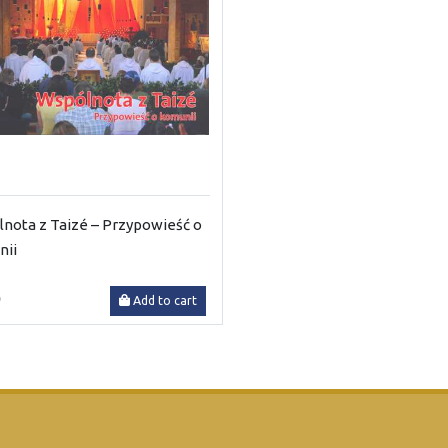
nota z Taizé – Przypowieść o
nii
0
Add to cart