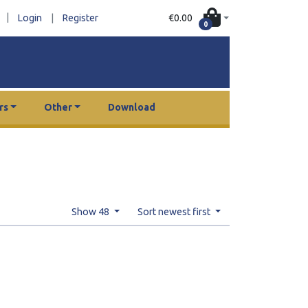
|
€0.00
Login
|
Register
0
rs
Other
Download
Show 48
Sort newest first