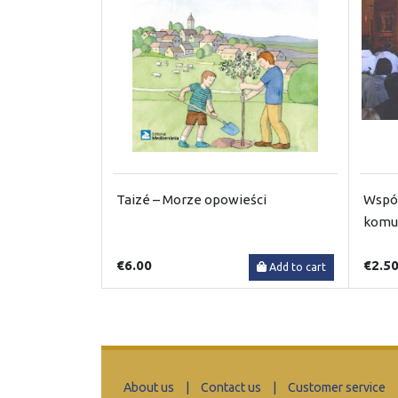
Taizé – Morze opowieści
Wspól
komu
€6.00
€2.5
Add to cart
About us
|
Contact us
|
Customer service