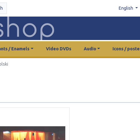
ch
English
nts / Enamels
Video DVDs
Audio
Icons / poste
olski