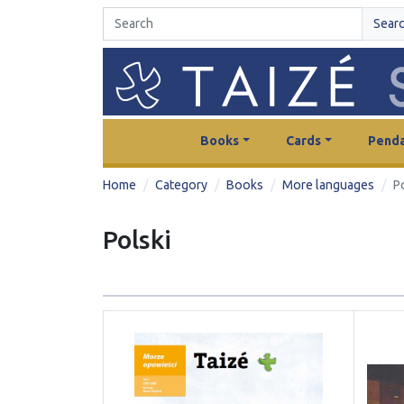
Sear
Books
Cards
Penda
Home
Category
Books
More languages
P
Polski