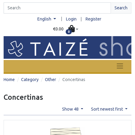
Search
|
English
Login
|
Register
€0.00
0
Home
Category
Other
Concertinas
Concertinas
Show 48
Sort newest first