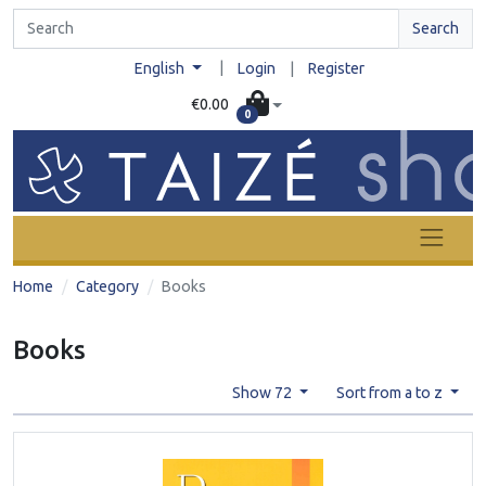
Search
|
English
Login
|
Register
€0.00
0
Home
Category
Books
Books
Show 72
Sort from a to z