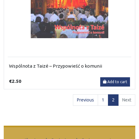
Wspólnota z Taizé – Przypowieść o komunii
€2.50
Add to cart
(current)
Previous
1
2
Next