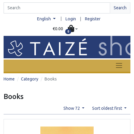
Search
|
English
Login
|
Register
€0.00
0
Home
Category
Books
Books
Show 72
Sort oldest first