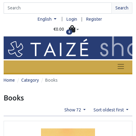
Search
|
English
Login
|
Register
€0.00
0
Home
Category
Books
Books
Show 72
Sort oldest first