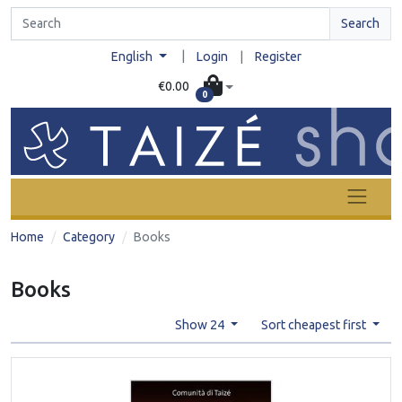
Search
|
English
Login
|
Register
€0.00
0
Home
Category
Books
Books
Show 24
Sort cheapest first