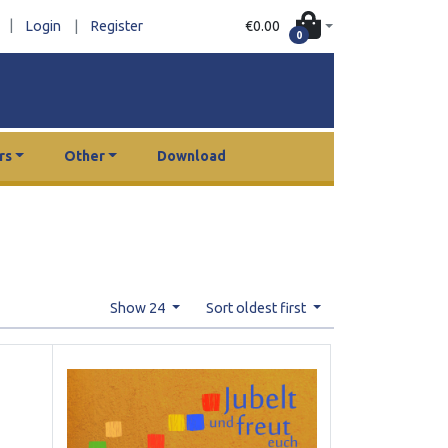
|
€0.00
Login
|
Register
0
rs
Other
Download
Show 24
Sort oldest first