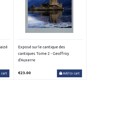
Taizé
Exposé sur le cantique des
cantiques Tome 2 - Geoffroy
d'Auxerre
€23.00
 cart
Add to cart