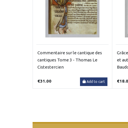
Commentaire sur le cantique des
Grâce
cantiques Tome 3 - Thomas Le
et au
Cistestercien
Baudo
€31.00
€18.
Add to cart