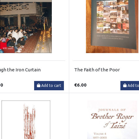
gh the Iron Curtain
The Faith of the Poor
00
€6.00
Add to cart
Add to