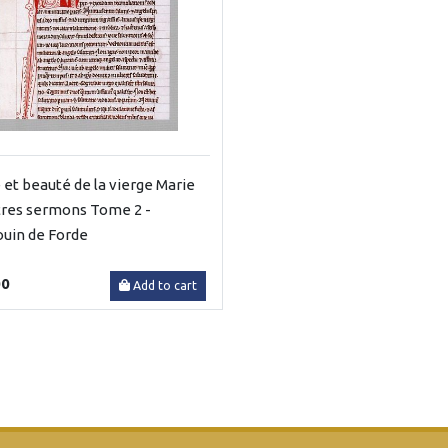
 et beauté de la vierge Marie
tres sermons Tome 2 -
uin de Forde
00
Add to cart