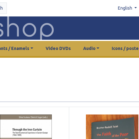
ch
English
nts / Enamels
Video DVDs
Audio
Icons / poste