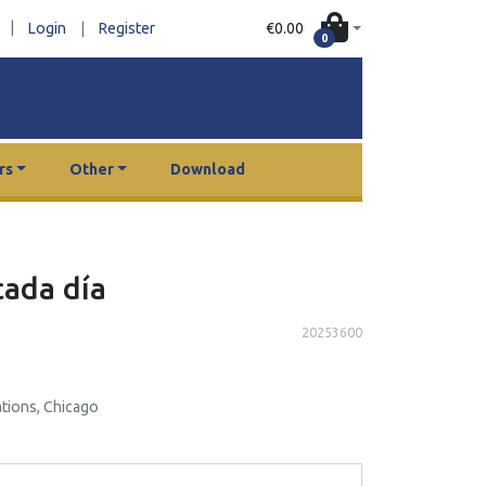
|
€0.00
Login
|
Register
0
rs
Other
Download
cada día
20253600
tions, Chicago