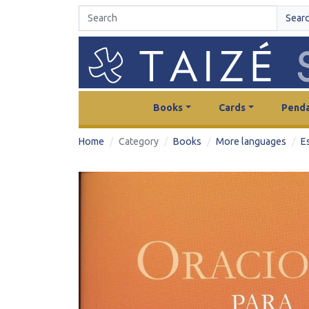
Sear
Books
Cards
Penda
Home
Category
Books
More languages
E