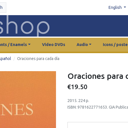
ch
English
nts / Enamels
Video DVDs
Audio
Icons / poste
spañol
Oraciones para cada día
Oraciones para 
€19.50
2015. 224 p.
ISBN: 9781622771653. GIA Publica