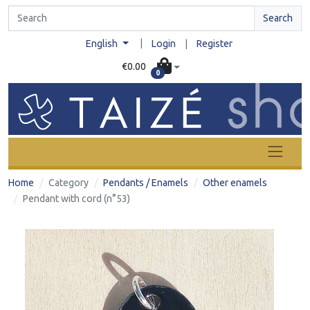
Search
|
English
Login
|
Register
€0.00
0
Home
Category
Pendants / Enamels
Other enamels
Pendant with cord (n°53)