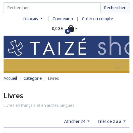
Rechercher
|
français
Connexion
|
Créer un compte
0,00 €
0
Accueil
Catégorie
Livres
Livres
Livres en français et en autres langues
Afficher 24
Trier de z à a