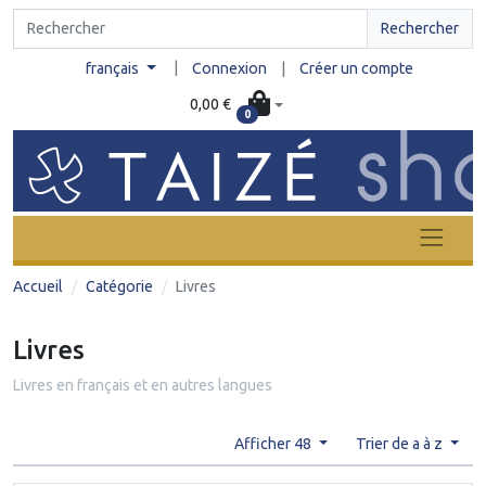
Rechercher
|
français
Connexion
|
Créer un compte
0,00 €
0
Accueil
Catégorie
Livres
Livres
Livres en français et en autres langues
Afficher 48
Trier de a à z