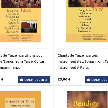
s de Taizé : partitions pour
Chants de Taizé : parties
re/Songs from Taizé: Guitar
instrumentales/Songs from Ta
mpaniments
Instrumental Parts
 €
25,00 €
Ajouter au panier
Ajouter au p