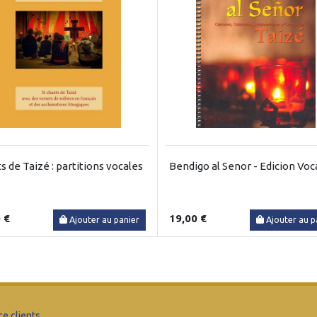
s de Taizé : partitions vocales
Bendigo al Senor - Edicion Voc
 €
19,00 €
Ajouter au panier
Ajouter au p
ce clients