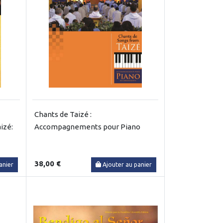
Chants de Taizé :
izé:
Accompagnements pour Piano
38,00 €
anier
Ajouter au panier