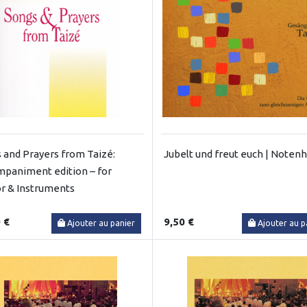
 and Prayers from Taizé:
Jubelt und freut euch | Noten
paniment edition – for
r & Instruments
 €
9,50 €
Ajouter au panier
Ajouter au p