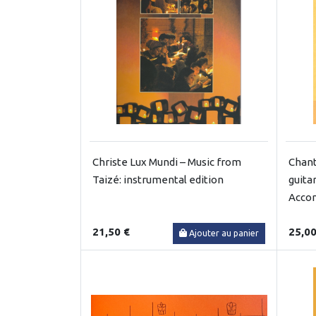
Christe Lux Mundi – Music from
Chant
Taizé: instrumental edition
guita
Acco
21,50 €
25,00
Ajouter au panier