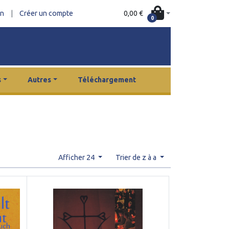
0,00 €
on
|
Créer un compte
0
s
Autres
Téléchargement
Afficher 24
Trier de z à a