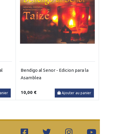
al
Bendigo al Senor - Edicion para la
Asamblea
10,00 €
anier
Ajouter au panier