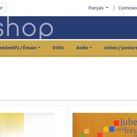
|
er
français
Connexi
endentifs / Émaux
DVDs
Audio
Icônes / poster