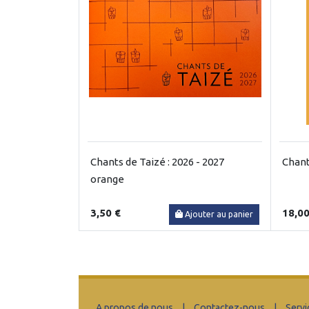
Chants de Taizé : 2026 - 2027
Chant
orange
3,50 €
18,00
Ajouter au panier
A propos de nous
|
Contactez-nous
|
Servi