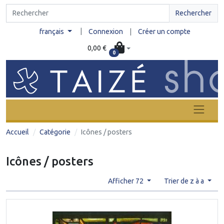
Rechercher
|
français
Connexion
|
Créer un compte
0,00 €
0
Accueil
Catégorie
Icônes / posters
Icônes / posters
Afficher 72
Trier de z à a