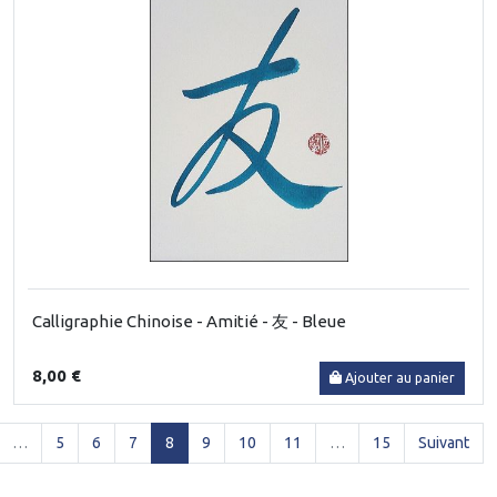
Calligraphie Chinoise - Amitié - 友 - Bleue
8,00 €
Ajouter au panier
(current)
…
5
6
7
8
9
10
11
…
15
Suivant