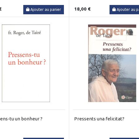
€
18,00 €
Ajouter au panier
Ajouter au p
ens-tu un bonheur ?
Pressents una felicitat?