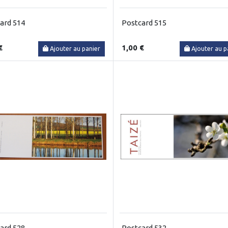
ard 514
Postcard 515
€
1,00 €
Ajouter au panier
Ajouter au p
ard 528
Postcard 532