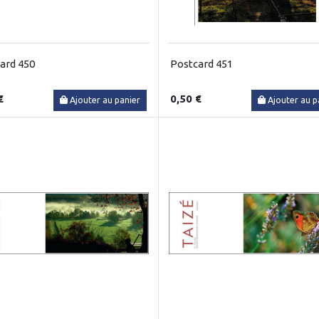
ard 450
Postcard 451
€
0,50 €
Ajouter au panier
Ajouter au p