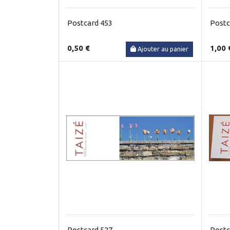
Postcard 453
Postc
0,50 €
1,00 
Ajouter au panier
Postcard 527
Postc