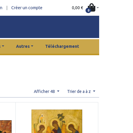
0,00 €
on
|
Créer un compte
0
s
Autres
Téléchargement
Afficher 48
Trier de a à z