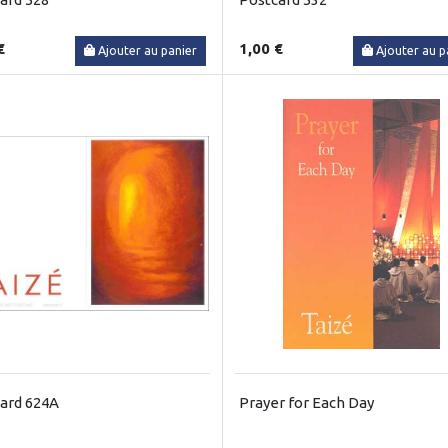
€
1,00 €
Ajouter au panier
Ajouter au p
ard 624A
Prayer for Each Day