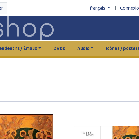
|
er
français
Connexi
endentifs / Émaux
DVDs
Audio
Icônes / poster