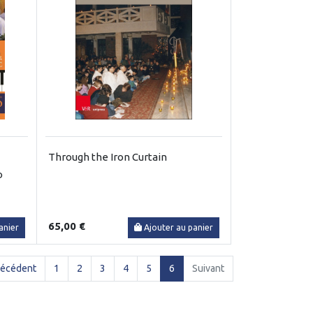
Through the Iron Curtain
o
65,00 €
anier
Ajouter au panier
(current)
récédent
1
2
3
4
5
6
Suivant