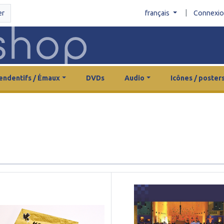
|
er
français
Connexi
endentifs / Émaux
DVDs
Audio
Icônes / poster