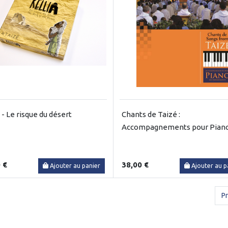
 - Le risque du désert
Chants de Taizé :
Accompagnements pour Pian
 €
38,00 €
Ajouter au panier
Ajouter au p
P