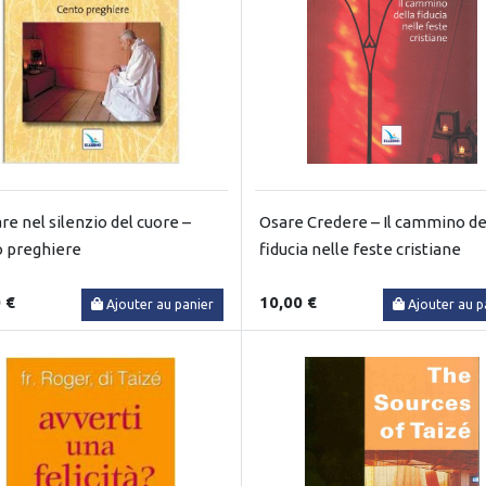
re nel silenzio del cuore –
Osare Credere – Il cammino de
 preghiere
fiducia nelle feste cristiane
 €
10,00 €
Ajouter au panier
Ajouter au p