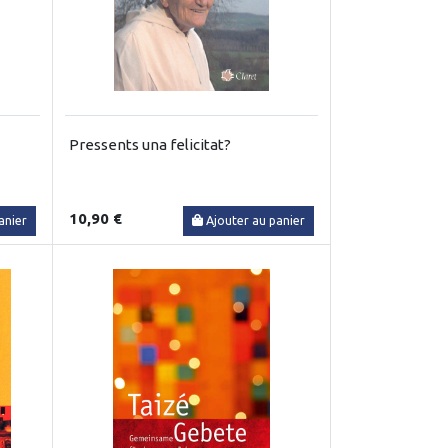
Pressents una felicitat?
10,90 €
anier
Ajouter au panier