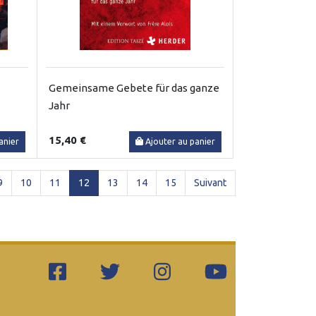
Gemeinsame Gebete für das ganze
Jahr
15,40 €
anier
Ajouter au panier
(current)
9
10
11
12
13
14
15
Suivant