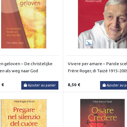
n geloven – De christelijke
Vivere per amare – Parole scel
en als weg naar God
Frère Roger, di Taizé 1915-200
 €
8,50 €
Ajouter au panier
Ajouter au p