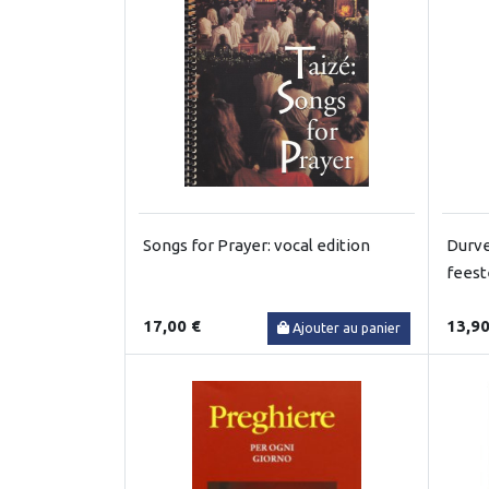
Songs for Prayer: vocal edition
Durve
feest
17,00 €
13,90
Ajouter au panier