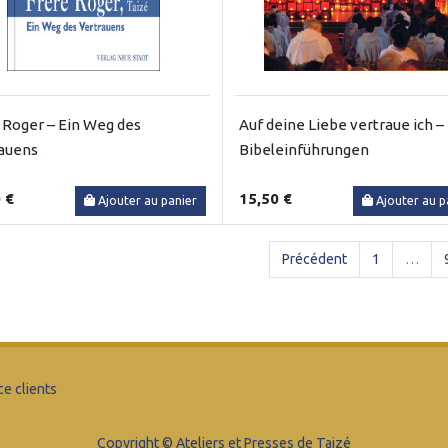
 Roger – Ein Weg des
Auf deine Liebe vertraue ich –
auens
Bibeleinführungen
 €
15,50 €
Ajouter au panier
Ajouter au p
Précédent
1
…
ce clients
Copyright © Ateliers et Presses de Taizé