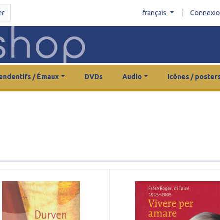
|
er
français
Connexi
endentifs / Émaux
DVDs
Audio
Icônes / poster