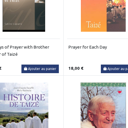
ys of Prayer with Brother
Prayer for Each Day
 of Taizé
€
18,00 €
Ajouter au panier
Ajouter au p