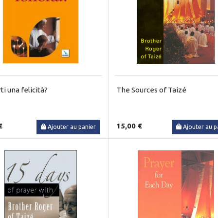
ti una felicità?
The Sources of Taizé
€
15,00 €
Ajouter au panier
Ajouter au p