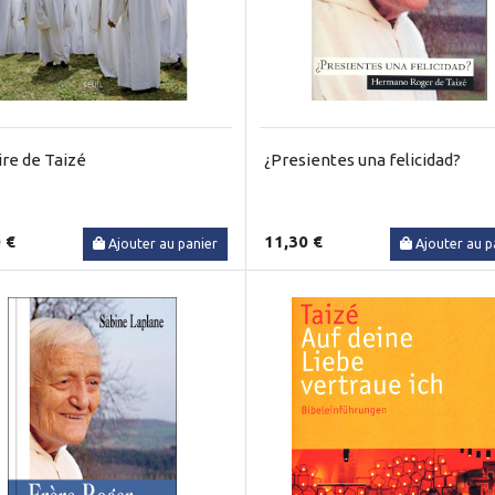
ire de Taizé
¿Presientes una felicidad?
 €
11,30 €
Ajouter au panier
Ajouter au p