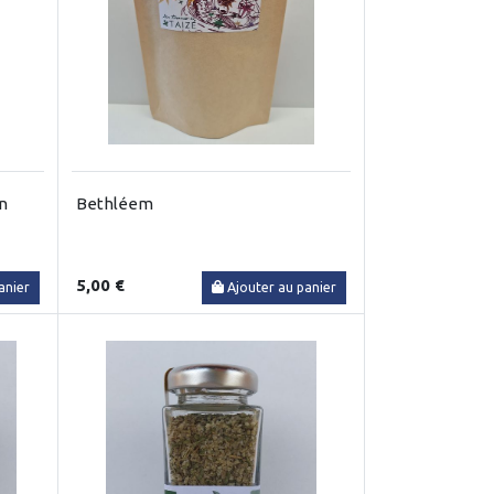
n
Bethléem
5,00 €
anier
Ajouter au panier