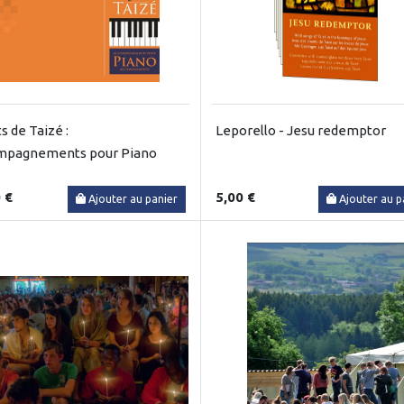
s de Taizé :
Leporello - Jesu redemptor
mpagnements pour Piano
 €
5,00 €
Ajouter au panier
Ajouter au p