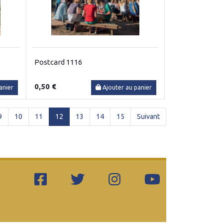
Postcard 1116
0,50 €
anier
Ajouter au panier
(current)
9
10
11
12
13
14
15
Suivant