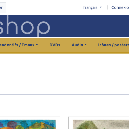
|
er
français
Connexi
endentifs / Émaux
DVDs
Audio
Icônes / poster