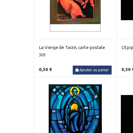
La Vierge de Taizé, carte postale
L'Epi
301
0,50 €
0,50 
Ajouter au panier