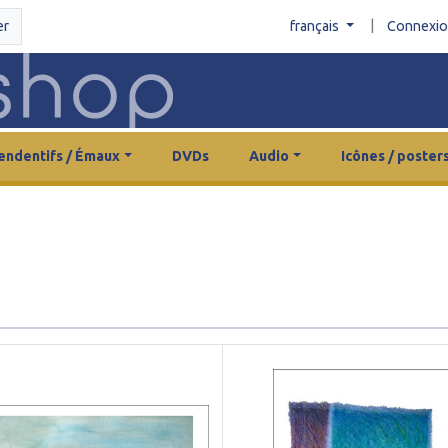
|
er
français
Connexi
endentifs / Émaux
DVDs
Audio
Icônes / poster