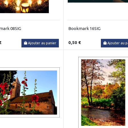
mark 08SIG
Bookmark 16SIG
€
0,50 €
Ajouter au panier
Ajouter au p