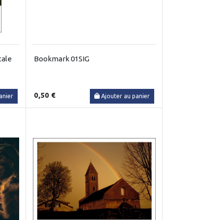
tale
Bookmark 01SIG
0,50 €
anier
Ajouter au panier