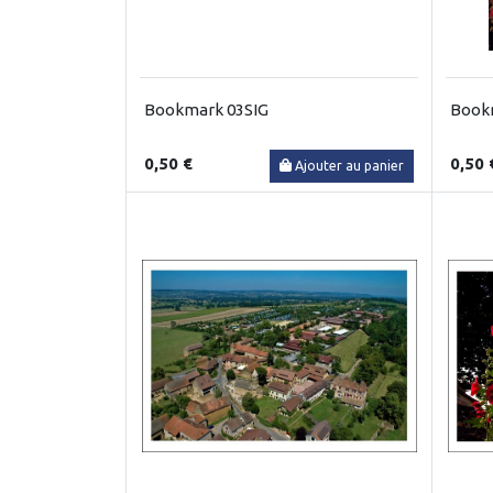
Bookmark 03SIG
Book
0,50 €
0,50 
Ajouter au panier