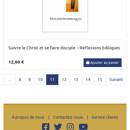
Suivre le Christ et se faire disciple – Réflexions bibliques
12,00 €
Ajouter au panier
(current)
1
…
8
9
10
11
12
13
14
15
Suivant
A propos de nous
|
Contactez-nous
|
Service clients