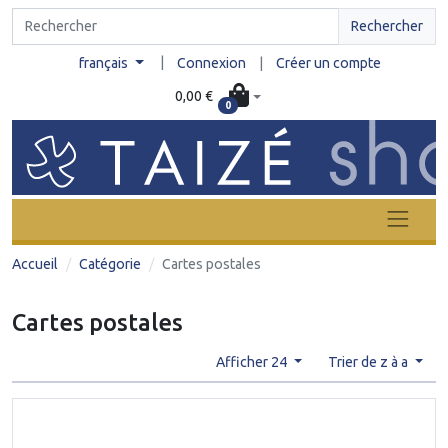
Rechercher
|
français
Connexion
|
Créer un compte
0,00 €
0
Accueil
Catégorie
Cartes postales
Cartes postales
Afficher 24
Trier de z à a