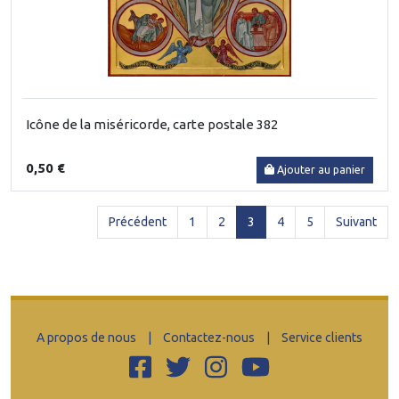
Icône de la miséricorde, carte postale 382
0,50 €
Ajouter au panier
(current)
Précédent
1
2
3
4
5
Suivant
A propos de nous
|
Contactez-nous
|
Service clients