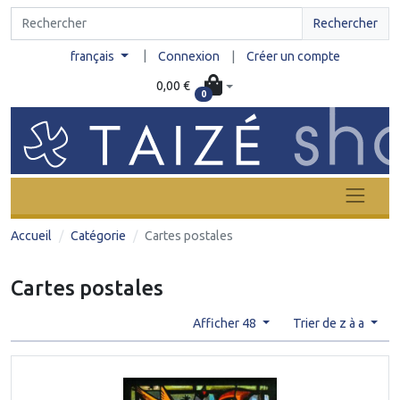
Rechercher
|
français
Connexion
|
Créer un compte
0,00 €
0
Accueil
Catégorie
Cartes postales
Cartes postales
Afficher 48
Trier de z à a