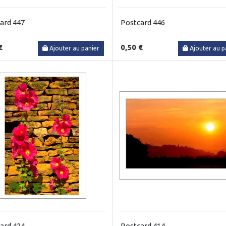
ard 447
Postcard 446
€
0,50 €
Ajouter au panier
Ajouter au p
ard 424
Postcard 414