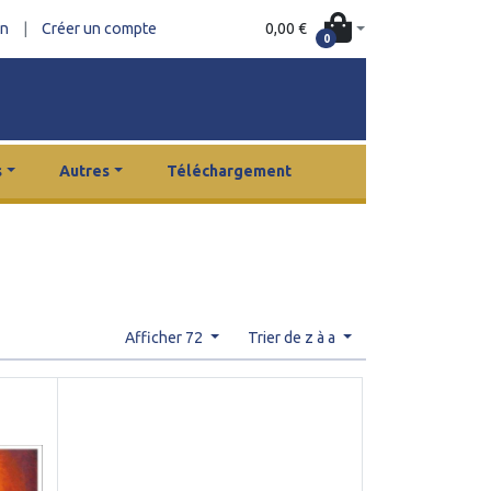
0,00 €
on
|
Créer un compte
0
s
Autres
Téléchargement
Afficher 72
Trier de z à a