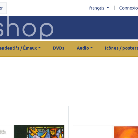
|
er
français
Connexi
endentifs / Émaux
DVDs
Audio
Icônes / poster