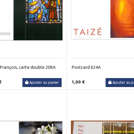
 François, carte double 209A
Postcard 624A
€
1,00 €
Ajouter au panier
Ajouter au p