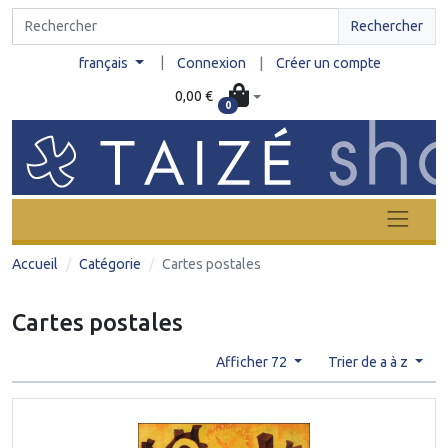
Rechercher
|
français
Connexion
|
Créer un compte
0,00 €
0
Accueil
Catégorie
Cartes postales
Cartes postales
Afficher 72
Trier de a à z