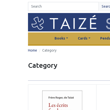
Sear
Books
Cards
Penda
Home
Category
Category