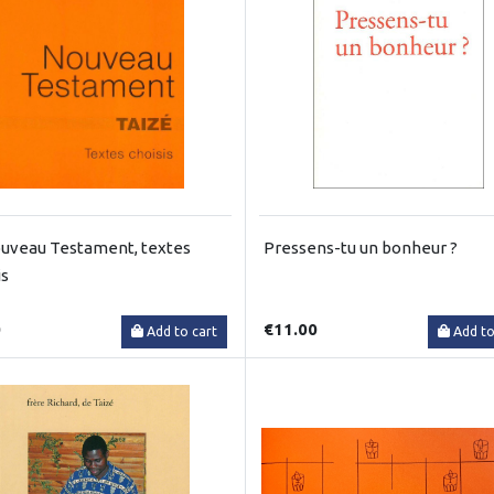
uveau Testament, textes
Pressens-tu un bonheur ?
is
0
€11.00
Add to cart
Add to