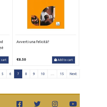
nd
Avverti una felicità?
izé
€8.50
 cart
Add to cart
(current)
5
6
7
8
9
10
…
15
Next