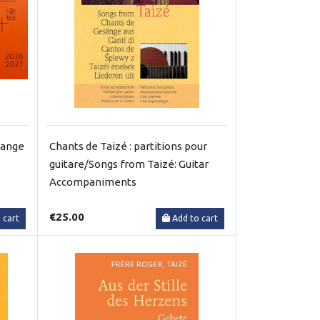
range
Chants de Taizé : partitions pour
guitare/Songs from Taizé: Guitar
Accompaniments
€25.00
 cart
Add to cart