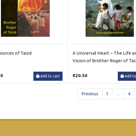
ources of Taizé
A Universal Heart – The Life a
Vision of Brother Roger of Ta
00
€20.50
Add to cart
Add to
Previous
1
…
4