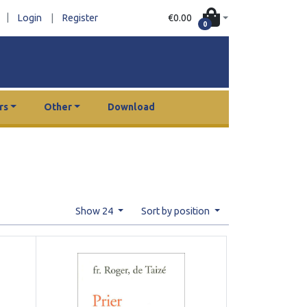
|
€0.00
Login
|
Register
0
rs
Other
Download
Show 24
Sort by position