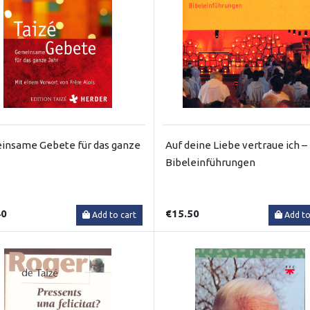
insame Gebete für das ganze
Auf deine Liebe vertraue ich –
Bibeleinführungen
40
€15.50
Add to cart
Add to