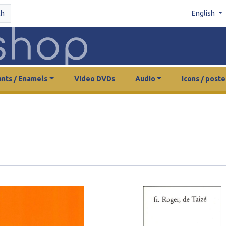
ch
English
nts / Enamels
Video DVDs
Audio
Icons / poste