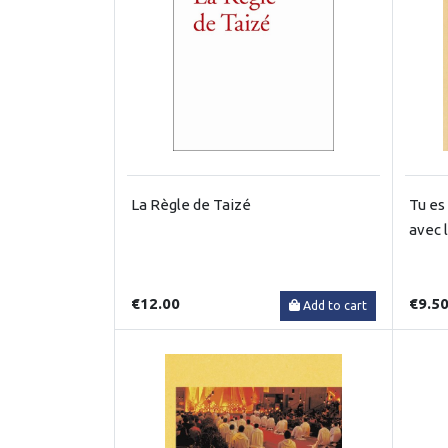
La Règle de Taizé
Tu es
avec 
€12.00
€9.5
Add to cart