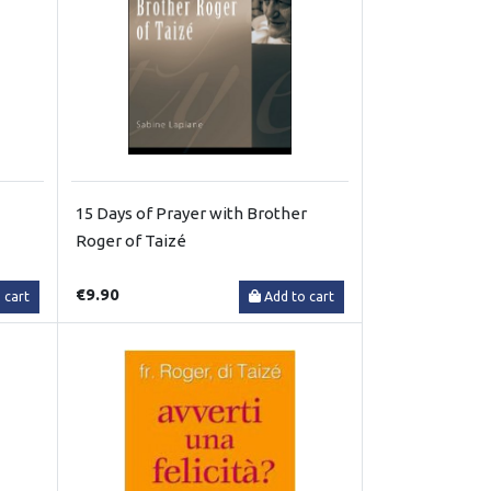
15 Days of Prayer with Brother
Roger of Taizé
€9.90
 cart
Add to cart