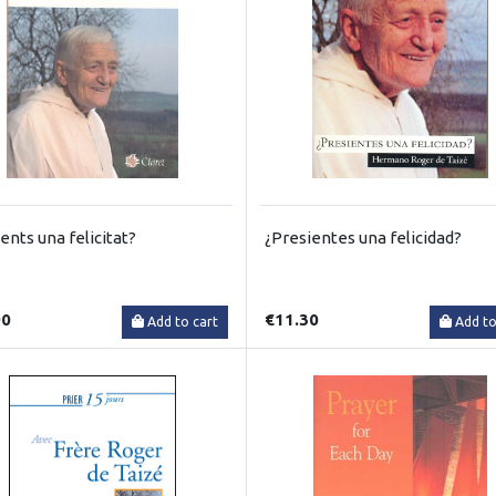
ents una felicitat?
¿Presientes una felicidad?
90
€11.30
Add to cart
Add to