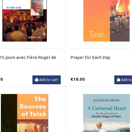
 15 jours avec frère Roger de
Prayer for Each Day
90
€18.00
Add to cart
Add to