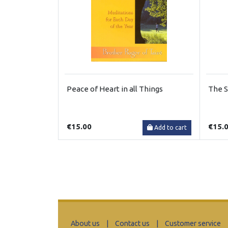
Peace of Heart in all Things
The S
€15.00
€15.
Add to cart
About us
|
Contact us
|
Customer service