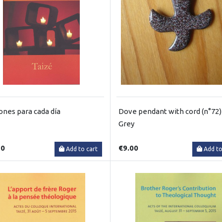
ones para cada día
Dove pendant with cord (n°72)
Grey
50
€9.00
Add to cart
Add to