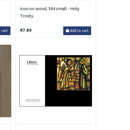
Icon on wood, 384 small - Holy
Trinity
€7.80
 cart
Add to cart