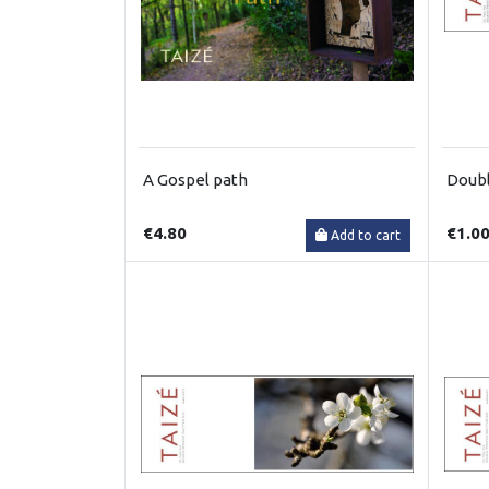
A Gospel path
Doubl
€4.80
€1.0
Add to cart