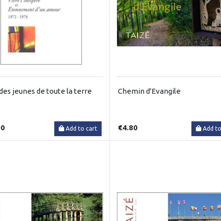
des jeunes de toute la terre
Chemin d'Evangile
00
€4.80
Add to cart
Add to