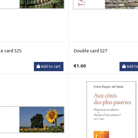
e card 525
Double card 527
0
€1.00
Add to cart
Add to