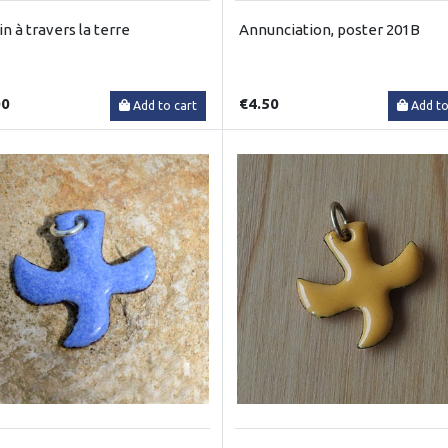
n à travers la terre
Annunciation, poster 201B
00
€4.50
Add to cart
Add to