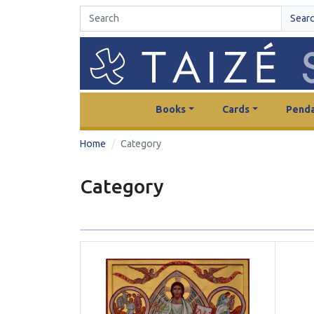
Sear
Books
Cards
Penda
Home
Category
Category