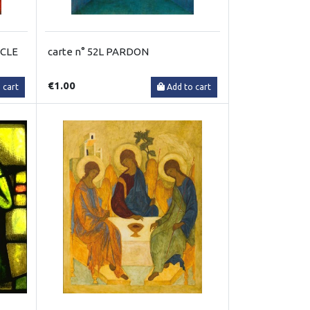
RCLE
carte n° 52L PARDON
€1.00
 cart
Add to cart