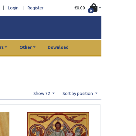
|
€0.00
Login
|
Register
0
rs
Other
Download
Show 72
Sort by position