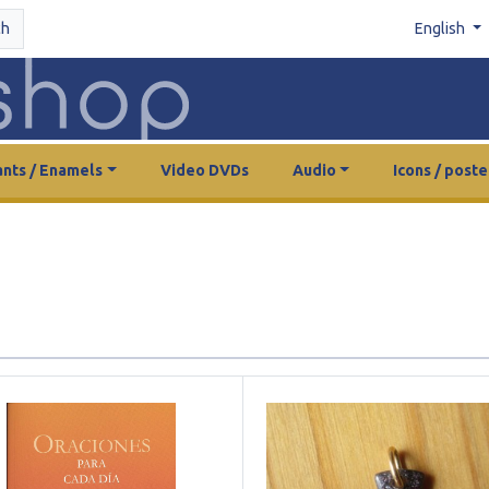
ch
English
nts / Enamels
Video DVDs
Audio
Icons / poste