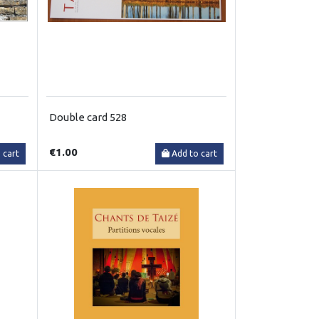
Double card 528
€1.00
 cart
Add to cart