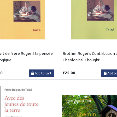
ort de frère Roger à la pensée
Brother Roger's Contribution 
ogique
Theological Thought
00
€25.00
Add to cart
Add to