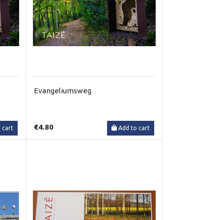
Evangeliumsweg
€4.80
 cart
Add to cart