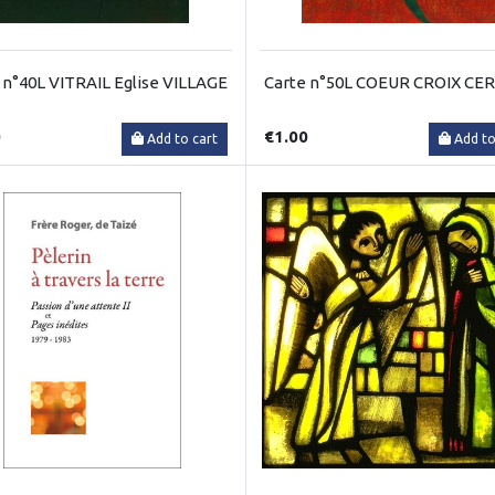
 n°40L VITRAIL Eglise VILLAGE
Carte n°50L COEUR CROIX CE
0
€1.00
Add to cart
Add to