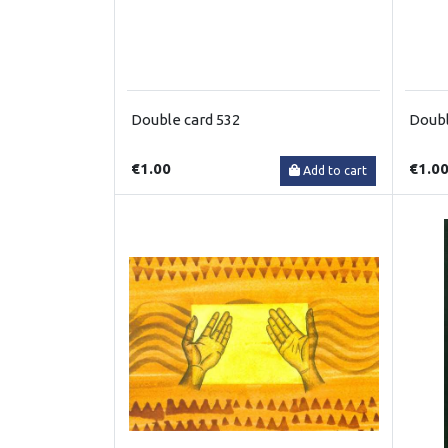
Double card 532
Doubl
€1.00
€1.0
Add to cart