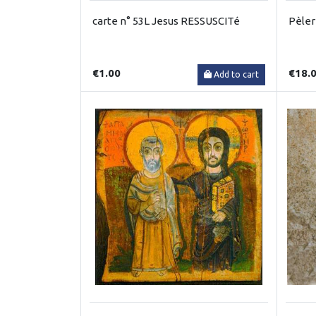
carte n° 53L Jesus RESSUSCITé
Pèleri
€1.00
€18.
Add to cart