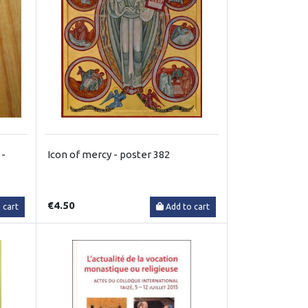
 -
Icon of mercy - poster 382
€4.50
 cart
Add to cart