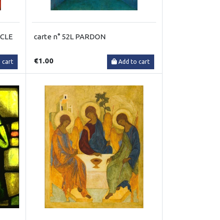
RCLE
carte n° 52L PARDON
€1.00
 cart
Add to cart