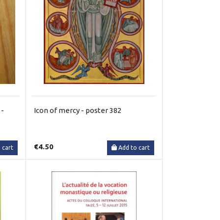
 -
Icon of mercy - poster 382
€4.50
 cart
Add to cart