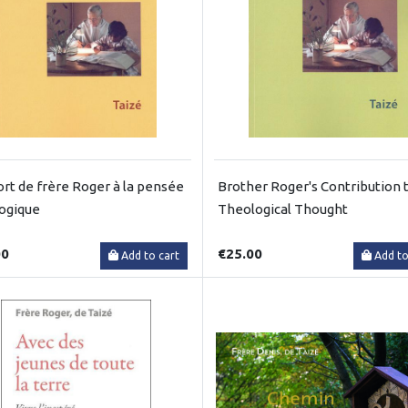
ort de frère Roger à la pensée
Brother Roger's Contribution 
ogique
Theological Thought
00
€25.00
Add to cart
Add to