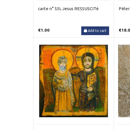
carte n° 53L Jesus RESSUSCITé
Pèleri
€1.00
€18.
Add to cart