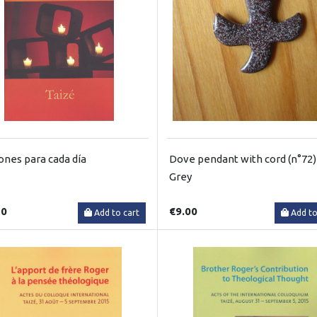
ones para cada día
Dove pendant with cord (n°72)
Grey
50
€9.00
Add to cart
Add to