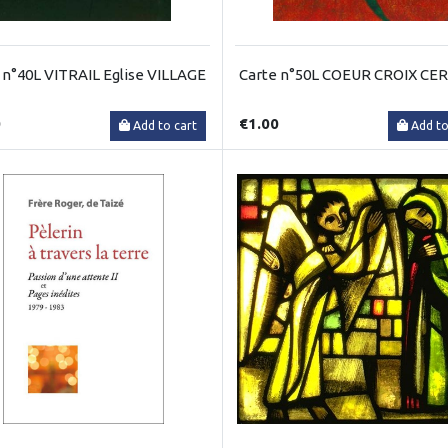
 n°40L VITRAIL Eglise VILLAGE
Carte n°50L COEUR CROIX CE
0
€1.00
Add to cart
Add to