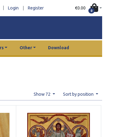
|
€0.00
Login
|
Register
0
rs
Other
Download
Show 72
Sort by position