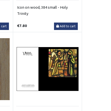
Icon on wood, 384 small - Holy
Trinity
€7.80
 cart
Add to cart