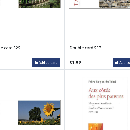
e card 525
Double card 527
0
€1.00
Add to cart
Add to