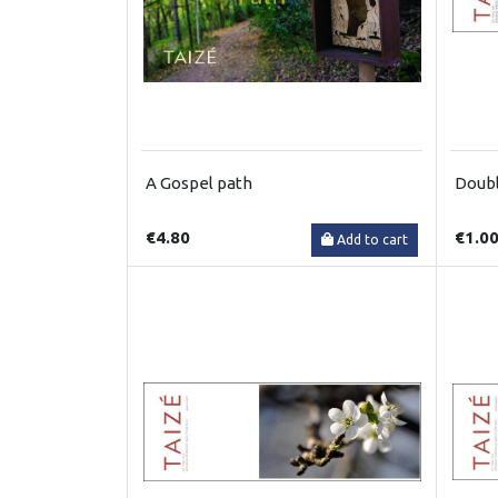
A Gospel path
Doubl
€4.80
€1.0
Add to cart