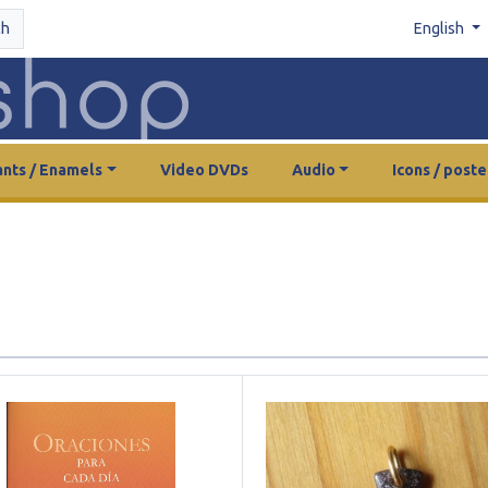
ch
English
nts / Enamels
Video DVDs
Audio
Icons / poste