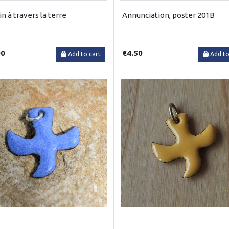
n à travers la terre
Annunciation, poster 201B
00
€4.50
Add to cart
Add to