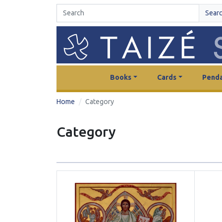
Sear
Books
Cards
Penda
Home
Category
Category