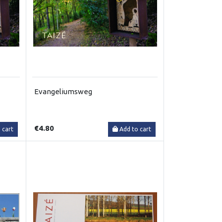
Evangeliumsweg
€4.80
 cart
Add to cart