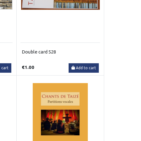
Double card 528
€1.00
 cart
Add to cart