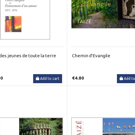
des jeunes de toute la terre
Chemin d'Evangile
00
€4.80
Add to cart
Add to