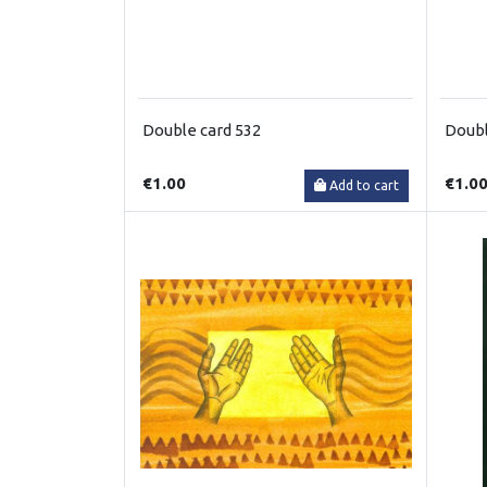
Double card 532
Doubl
€1.00
€1.0
Add to cart