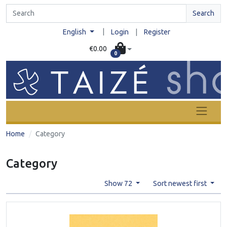
Search
|
English
Login
|
Register
€0.00
0
Home
Category
Category
Show 72
Sort newest first