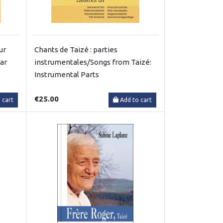
ur
Chants de Taizé : parties
tar
instrumentales/Songs from Taizé:
Instrumental Parts
€25.00
 cart
Add to cart