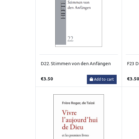
D22. Stimmen von den Anfängen
F23 Di
€3.50
€3.5
Add to cart