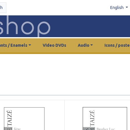
ch
English
nts / Enamels
Video DVDs
Audio
Icons / poste