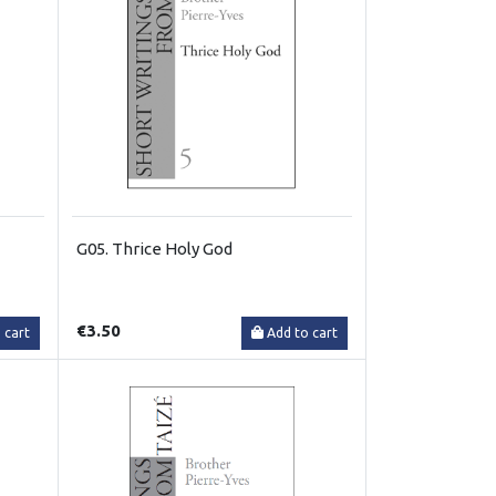
G05. Thrice Holy God
€3.50
 cart
Add to cart