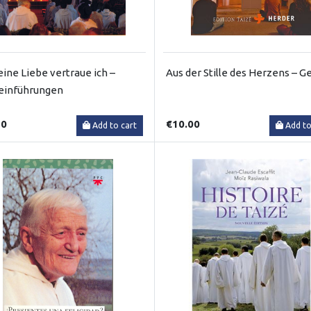
eine Liebe vertraue ich –
Aus der Stille des Herzens – 
einführungen
50
€10.00
Add to cart
Add to