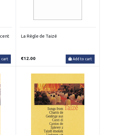
 cent
La Règle de Taizé
€12.00
 cart
Add to cart