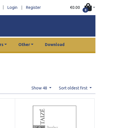
|
€0.00
Login
|
Register
0
rs
Other
Download
Show 48
Sort oldest first