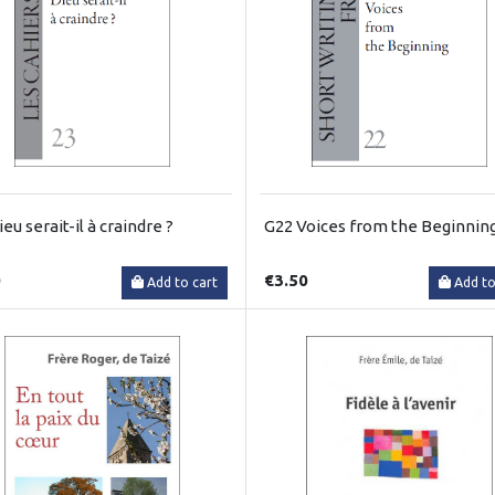
eu serait-il à craindre ?
G22 Voices from the Beginnin
0
€3.50
Add to cart
Add to