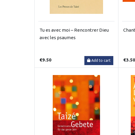
Tu es avec moi – Rencontrer Dieu
Chant
avec les psaumes
€9.50
€3.5
Add to cart