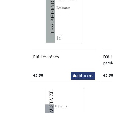
F16. Les icônes
F08. L
parol
€3.50
€3.5
Add to cart