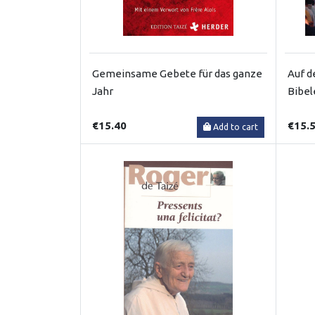
Gemeinsame Gebete für das ganze
Auf d
Jahr
Bibel
€15.40
€15.
Add to cart