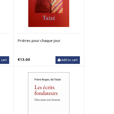
Prières pour chaque jour
€13.00
 cart
Add to cart