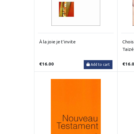
À la joie je t'invite
Chois
Taizé
€16.00
€16.
Add to cart