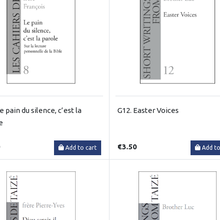
e pain du silence, c’est la
G12. Easter Voices
e
0
€3.50
Add to cart
Add to