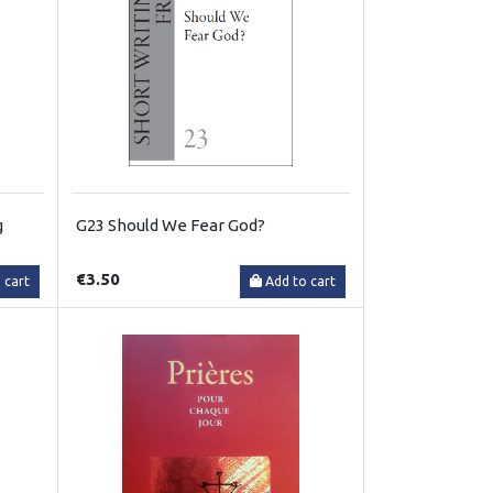
g
G23 Should We Fear God?
€3.50
 cart
Add to cart